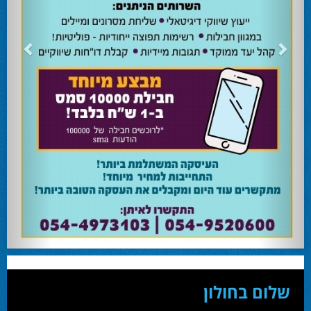
24.02.24
השרה מירי רגב קוראת לבוא ולהצביע ולהשפיע
השרה מירי רגב קוראת לבוא ולהצביע ולהשפיע בבחירות המוניציפליות שיתקיימו ביום
שלישי 27-02.
28.02.24
אוהד שגב הפסיד בעכו
עמיחי בן שלוש מקורבו של השר ניר ברקת ניצח את הבחירות בעכו ויכהן כראש העיר.
28.02.24
מחל זכתה במנדט אחד בבאר שבע
עו''ד אמנון כהן שעומד בראש רשימת מחל למועצת העיר זכה במנדט אחד ואילו שמעון
בוקר שהתמודד אף הוא למועצה לא הצליח להיבחר.
23.10.24
המשבר בליכוד העולמי
האם ההסכם של מיקי זוהר מחזק את הימין או השמאל? האם ההסכם חוקי או לא?שמירה
או הדחה? ומה יחליט בעתיד המרכז? עוד שנה בחירות בליכוד העולמי . הכל במגזין
המלא - עמ' 4.
שלום בחולון