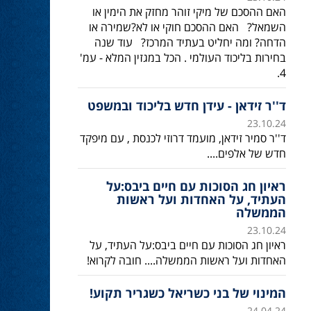
האם ההסכם של מיקי זוהר מחזק את הימין או
השמאל? האם ההסכם חוקי או לא?שמירה או
הדחה? ומה יחליט בעתיד המרכז? עוד שנה
בחירות בליכוד העולמי . הכל במגזין המלא - עמ'
4.
ד''ר זידאן - עידן חדש בליכוד ובמשפט
23.10.24
ד''ר סמיר זידאן, מועמד דרוזי לכנסת , עם מיפקד
חדש של אלפים....
ראיון חג הסוכות עם חיים ביבס:על
העתיד, על האחדות ועל ראשות
הממשלה
23.10.24
ראיון חג הסוכות עם חיים ביבס:על העתיד, על
האחדות ועל ראשות הממשלה.... חובה לקרוא!
המינוי של בני כשריאל כשגריר תקוע!
24.04.24