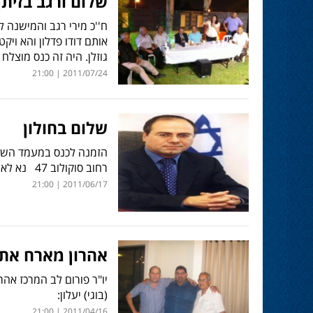
שלום ורגב בזיתן
ח''כ מירי רגב והמישנה 
אותם דודו פדלון והא וי
גוזלן. היה זה כנס מוצל
2011/07/24 | 21:00
שלום בחולון
הזמנה לכנס במעמד השר ל
רחוב סוקולוב 47 נא לאשר מקומות טל ברונשטיין 0544441610
2011/06/17 | 21:00
אהרון מארח את 
יו"ר פורום לב המרכז א
(בוגי) יעלון:
2011/04/16 | 21:00