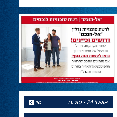
מנהיגות
30.04.24
חבר הכנסת אושר שקלים מחזק את ראש
הממשלה:
״מול כל הלחצים, החתרנים והדיס אינפורמציה,
ראש הממשלה נתניהו שוב מגלה מנהיגות,
ובהתאם לקריאתנו, לרצון העם והחיילים מבהיר
שניכנס לרפיח ונחסל את מה שנשאר מגדודי
החמאס. עד הניצחון המוחלט!״
המגזין של פסח
24.04.24
מהדורה מיוחדת לפסח של ''הכל פוליטיקה''
באתר - כל העיתונים
אופיר אקוניס יתחיל את כהונתו
כקונסול בניו יורק ב1 למאי
24.04.24
אופיר אקוניס יתחיל את כהונתו כקונסול בניו יורק
ב1 למאי