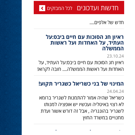
ד''ר זידאן - עידן חדש בליכוד ובמשפט
חדשות ועדכונים
לכל המבזקים
23.10.24
ד''ר סמיר זידאן, מועמד דרוזי לכנסת , עם מיפקד
חדש של אלפים....
ראיון חג הסוכות עם חיים ביבס:על
העתיד, על האחדות ועל ראשות
הממשלה
23.10.24
ראיון חג הסוכות עם חיים ביבס:על העתיד, על
האחדות ועל ראשות הממשלה.... חובה לקרוא!
המינוי של בני כשריאל כשגריר תקוע!
24.04.24
כשריאל שהיה אמור להתמנות לשגריר ברומא
לא רצוי באיטליה ועכשיו יש אופציה למנותו
לשגריר בהונגריה , אבל זה דורש אשור ועדת
מחנויים במשרד החוץ
ח’כ אושר שקלים: נתניהו מגלה