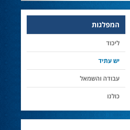
28.02.24
עמיחי בן שלוש מקורבו של השר ניר ברקת ניצח
את הבחירות בעכו ויכהן כראש העיר.
המפלגות
מחל זכתה במנדט אחד בבאר שבע
28.02.24
ליכוד
עו''ד אמנון כהן שעומד בראש רשימת מחל
למועצת העיר זכה במנדט אחד ואילו שמעון
בוקר שהתמודד אף הוא למועצה לא הצליח
יש עתיד
להיבחר.
עבודה והשמאל
המשבר בליכוד העולמי
23.10.24
האם ההסכם של מיקי זוהר מחזק את הימין או
כולנו
השמאל? האם ההסכם חוקי או לא?שמירה או
הדחה? ומה יחליט בעתיד המרכז? עוד שנה
בחירות בליכוד העולמי . הכל במגזין המלא - עמ'
4.