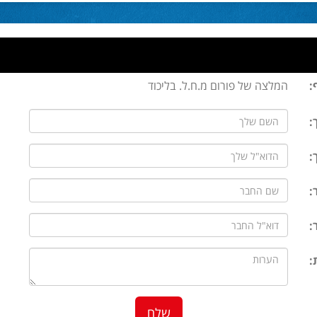
:
המלצה של פורום מ.ח.ל. בליכוד
:
:
:
:
: