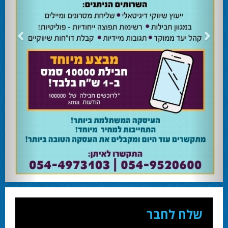
24.02.24
השרה מירי רגב קוראת לבוא ולהצביע ולהשפיע
השרה מירי רגב קוראת לבוא ולהצביע ולהשפיע בבחירות המוניציפליות שיתקיימו ביום
שלישי 27-02.
28.02.24
אוהד שגב הפסיד בעכו
עמיחי בן שלוש מקורבו של השר ניר ברקת ניצח את הבחירות בעכו ויכהן כראש העיר.
28.02.24
מחל זכתה במנדט אחד בבאר שבע
עו''ד אמנון כהן שעומד בראש רשימת מחל למועצת העיר זכה במנדט אחד ואילו שמעון
בוקר שהתמודד אף הוא למועצה לא הצליח להיבחר.
23.10.24
המשבר בליכוד העולמי
האם ההסכם של מיקי זוהר מחזק את הימין או השמאל? האם ההסכם חוקי או לא?שמירה
או הדחה? ומה יחליט בעתיד המרכז? עוד שנה בחירות בליכוד העולמי . הכל במגזין
המלא - עמ' 4.
שלח לחבר