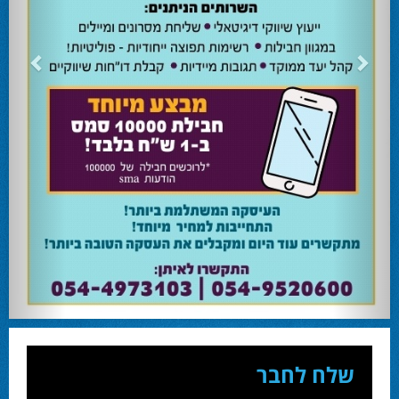
24.02.24
השרה מירי רגב קוראת לבוא ולהצביע ולהשפיע
השרה מירי רגב קוראת לבוא ולהצביע ולהשפיע בבחירות המוניציפליות שיתקיימו ביום
שלישי 27-02.
28.02.24
אוהד שגב הפסיד בעכו
עמיחי בן שלוש מקורבו של השר ניר ברקת ניצח את הבחירות בעכו ויכהן כראש העיר.
28.02.24
מחל זכתה במנדט אחד בבאר שבע
עו''ד אמנון כהן שעומד בראש רשימת מחל למועצת העיר זכה במנדט אחד ואילו שמעון
בוקר שהתמודד אף הוא למועצה לא הצליח להיבחר.
23.10.24
המשבר בליכוד העולמי
האם ההסכם של מיקי זוהר מחזק את הימין או השמאל? האם ההסכם חוקי או לא?שמירה
או הדחה? ומה יחליט בעתיד המרכז? עוד שנה בחירות בליכוד העולמי . הכל במגזין
המלא - עמ' 4.
שלח לחבר