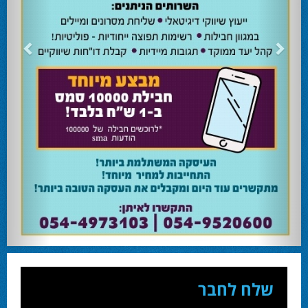
24.02.24
השרה מירי רגב קוראת לבוא ולהצביע ולהשפיע
השרה מירי רגב קוראת לבוא ולהצביע ולהשפיע בבחירות המוניציפליות שיתקיימו ביום
שלישי 27-02.
28.02.24
אוהד שגב הפסיד בעכו
עמיחי בן שלוש מקורבו של השר ניר ברקת ניצח את הבחירות בעכו ויכהן כראש העיר.
28.02.24
מחל זכתה במנדט אחד בבאר שבע
עו''ד אמנון כהן שעומד בראש רשימת מחל למועצת העיר זכה במנדט אחד ואילו שמעון
בוקר שהתמודד אף הוא למועצה לא הצליח להיבחר.
23.10.24
המשבר בליכוד העולמי
האם ההסכם של מיקי זוהר מחזק את הימין או השמאל? האם ההסכם חוקי או לא?שמירה
או הדחה? ומה יחליט בעתיד המרכז? עוד שנה בחירות בליכוד העולמי . הכל במגזין
המלא - עמ' 4.
שלח לחבר