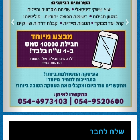
24.02.24
השרה מירי רגב קוראת לבוא ולהצביע ולהשפיע
השרה מירי רגב קוראת לבוא ולהצביע ולהשפיע בבחירות המוניציפליות שיתקיימו ביום
שלישי 27-02.
28.02.24
אוהד שגב הפסיד בעכו
עמיחי בן שלוש מקורבו של השר ניר ברקת ניצח את הבחירות בעכו ויכהן כראש העיר.
28.02.24
מחל זכתה במנדט אחד בבאר שבע
עו''ד אמנון כהן שעומד בראש רשימת מחל למועצת העיר זכה במנדט אחד ואילו שמעון
בוקר שהתמודד אף הוא למועצה לא הצליח להיבחר.
23.10.24
המשבר בליכוד העולמי
האם ההסכם של מיקי זוהר מחזק את הימין או השמאל? האם ההסכם חוקי או לא?שמירה
או הדחה? ומה יחליט בעתיד המרכז? עוד שנה בחירות בליכוד העולמי . הכל במגזין
המלא - עמ' 4.
שלח לחבר