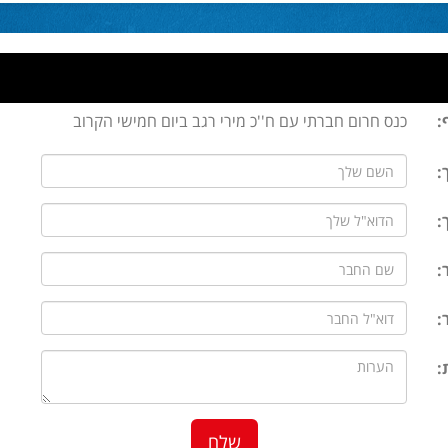
:
כנס חרום חברתי עם ח''כ מירי רגב ביום חמישי הקרוב
:
:
:
:
: