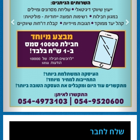
24.02.24
השרה מירי רגב קוראת לבוא ולהצביע ולהשפיע
השרה מירי רגב קוראת לבוא ולהצביע ולהשפיע בבחירות המוניציפליות שיתקיימו ביום
שלישי 27-02.
28.02.24
אוהד שגב הפסיד בעכו
עמיחי בן שלוש מקורבו של השר ניר ברקת ניצח את הבחירות בעכו ויכהן כראש העיר.
28.02.24
מחל זכתה במנדט אחד בבאר שבע
עו''ד אמנון כהן שעומד בראש רשימת מחל למועצת העיר זכה במנדט אחד ואילו שמעון
בוקר שהתמודד אף הוא למועצה לא הצליח להיבחר.
23.10.24
המשבר בליכוד העולמי
האם ההסכם של מיקי זוהר מחזק את הימין או השמאל? האם ההסכם חוקי או לא?שמירה
או הדחה? ומה יחליט בעתיד המרכז? עוד שנה בחירות בליכוד העולמי . הכל במגזין
המלא - עמ' 4.
שלח לחבר