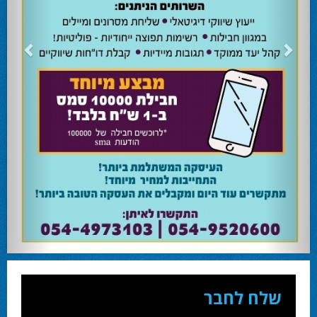
24.02.24
השרה מירי רגב קוראת לבוא ולהצביע ולהשפיע
השרה מירי רגב קוראת לבוא ולהצביע ולהשפיע בבחירות המוניציפליות שיתקיימו ביום
שלישי 27-02.
28.02.24
אוהד שגב הפסיד בעכו
עמיחי בן שלוש מקורבו של השר ניר ברקת ניצח את הבחירות בעכו ויכהן כראש העיר.
28.02.24
מחל זכתה במנדט אחד בבאר שבע
עו''ד אמנון כהן שעומד בראש רשימת מחל למועצת העיר זכה במנדט אחד ואילו שמעון
בוקר שהתמודד אף הוא למועצה לא הצליח להיבחר.
23.10.24
המשבר בליכוד העולמי
האם ההסכם של מיקי זוהר מחזק את הימין או השמאל? האם ההסכם חוקי או לא?שמירה
או הדחה? ומה יחליט בעתיד המרכז? עוד שנה בחירות בליכוד העולמי . הכל במגזין
המלא - עמ' 4.
שלח לחבר