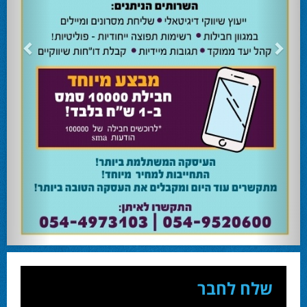
24.02.24
השרה מירי רגב קוראת לבוא ולהצביע ולהשפיע
השרה מירי רגב קוראת לבוא ולהצביע ולהשפיע בבחירות המוניציפליות שיתקיימו ביום
שלישי 27-02.
28.02.24
אוהד שגב הפסיד בעכו
עמיחי בן שלוש מקורבו של השר ניר ברקת ניצח את הבחירות בעכו ויכהן כראש העיר.
28.02.24
מחל זכתה במנדט אחד בבאר שבע
עו''ד אמנון כהן שעומד בראש רשימת מחל למועצת העיר זכה במנדט אחד ואילו שמעון
בוקר שהתמודד אף הוא למועצה לא הצליח להיבחר.
23.10.24
המשבר בליכוד העולמי
האם ההסכם של מיקי זוהר מחזק את הימין או השמאל? האם ההסכם חוקי או לא?שמירה
או הדחה? ומה יחליט בעתיד המרכז? עוד שנה בחירות בליכוד העולמי . הכל במגזין
המלא - עמ' 4.
שלח לחבר