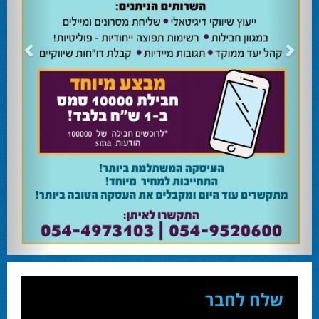
24.02.24
השרה מירי רגב קוראת לבוא ולהצביע ולהשפיע
השרה מירי רגב קוראת לבוא ולהצביע ולהשפיע בבחירות המוניציפליות שיתקיימו ביום
שלישי 27-02.
28.02.24
אוהד שגב הפסיד בעכו
עמיחי בן שלוש מקורבו של השר ניר ברקת ניצח את הבחירות בעכו ויכהן כראש העיר.
28.02.24
מחל זכתה במנדט אחד בבאר שבע
עו''ד אמנון כהן שעומד בראש רשימת מחל למועצת העיר זכה במנדט אחד ואילו שמעון
בוקר שהתמודד אף הוא למועצה לא הצליח להיבחר.
23.10.24
המשבר בליכוד העולמי
האם ההסכם של מיקי זוהר מחזק את הימין או השמאל? האם ההסכם חוקי או לא?שמירה
או הדחה? ומה יחליט בעתיד המרכז? עוד שנה בחירות בליכוד העולמי . הכל במגזין
המלא - עמ' 4.
שלח לחבר