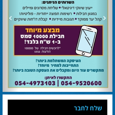
24.02.24
השרה מירי רגב קוראת לבוא ולהצביע ולהשפיע
השרה מירי רגב קוראת לבוא ולהצביע ולהשפיע בבחירות המוניציפליות שיתקיימו ביום
שלישי 27-02.
28.02.24
אוהד שגב הפסיד בעכו
עמיחי בן שלוש מקורבו של השר ניר ברקת ניצח את הבחירות בעכו ויכהן כראש העיר.
28.02.24
מחל זכתה במנדט אחד בבאר שבע
עו''ד אמנון כהן שעומד בראש רשימת מחל למועצת העיר זכה במנדט אחד ואילו שמעון
בוקר שהתמודד אף הוא למועצה לא הצליח להיבחר.
23.10.24
המשבר בליכוד העולמי
האם ההסכם של מיקי זוהר מחזק את הימין או השמאל? האם ההסכם חוקי או לא?שמירה
או הדחה? ומה יחליט בעתיד המרכז? עוד שנה בחירות בליכוד העולמי . הכל במגזין
המלא - עמ' 4.
שלח לחבר