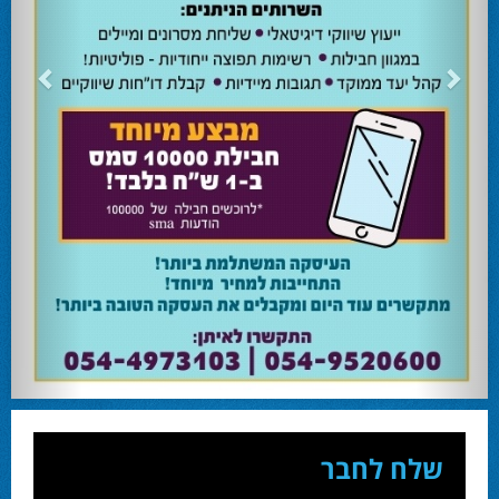
24.02.24
השרה מירי רגב קוראת לבוא ולהצביע ולהשפיע
השרה מירי רגב קוראת לבוא ולהצביע ולהשפיע בבחירות המוניציפליות שיתקיימו ביום
שלישי 27-02.
28.02.24
אוהד שגב הפסיד בעכו
עמיחי בן שלוש מקורבו של השר ניר ברקת ניצח את הבחירות בעכו ויכהן כראש העיר.
28.02.24
מחל זכתה במנדט אחד בבאר שבע
עו''ד אמנון כהן שעומד בראש רשימת מחל למועצת העיר זכה במנדט אחד ואילו שמעון
בוקר שהתמודד אף הוא למועצה לא הצליח להיבחר.
23.10.24
המשבר בליכוד העולמי
האם ההסכם של מיקי זוהר מחזק את הימין או השמאל? האם ההסכם חוקי או לא?שמירה
או הדחה? ומה יחליט בעתיד המרכז? עוד שנה בחירות בליכוד העולמי . הכל במגזין
המלא - עמ' 4.
שלח לחבר