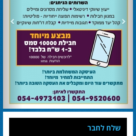
24.02.24
השרה מירי רגב קוראת לבוא ולהצביע ולהשפיע
השרה מירי רגב קוראת לבוא ולהצביע ולהשפיע בבחירות המוניציפליות שיתקיימו ביום
שלישי 27-02.
28.02.24
אוהד שגב הפסיד בעכו
עמיחי בן שלוש מקורבו של השר ניר ברקת ניצח את הבחירות בעכו ויכהן כראש העיר.
28.02.24
מחל זכתה במנדט אחד בבאר שבע
עו''ד אמנון כהן שעומד בראש רשימת מחל למועצת העיר זכה במנדט אחד ואילו שמעון
בוקר שהתמודד אף הוא למועצה לא הצליח להיבחר.
23.10.24
המשבר בליכוד העולמי
האם ההסכם של מיקי זוהר מחזק את הימין או השמאל? האם ההסכם חוקי או לא?שמירה
או הדחה? ומה יחליט בעתיד המרכז? עוד שנה בחירות בליכוד העולמי . הכל במגזין
המלא - עמ' 4.
שלח לחבר