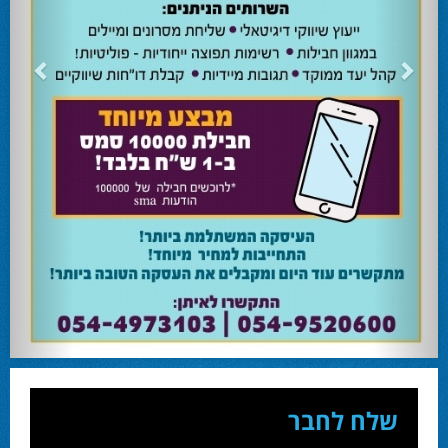
24.02.24
השרה מירי רגב קוראת לבוא ולהצביע ולהשפיע
השרה מירי רגב קוראת לבוא ולהצביע ולהשפיע בבחירות המוניציפליות שיתקיימו ביום
שלישי 27-02.
28.02.24
אוהד שגב הפסיד בעכו
עמיחי בן שלוש מקורבו של השר ניר ברקת ניצח את הבחירות בעכו ויכהן כראש העיר.
28.02.24
מחל זכתה במנדט אחד בבאר שבע
עו''ד אמנון כהן שעומד בראש רשימת מחל למועצת העיר זכה במנדט אחד ואילו שמעון
בוקר שהתמודד אף הוא למועצה לא הצליח להיבחר.
23.10.24
המשבר בליכוד העולמי
האם ההסכם של מיקי זוהר מחזק את הימין או השמאל? האם ההסכם חוקי או לא?שמירה
או הדחה? ומה יחליט בעתיד המרכז? עוד שנה בחירות בליכוד העולמי . הכל במגזין
המלא - עמ' 4.
שלח לחבר