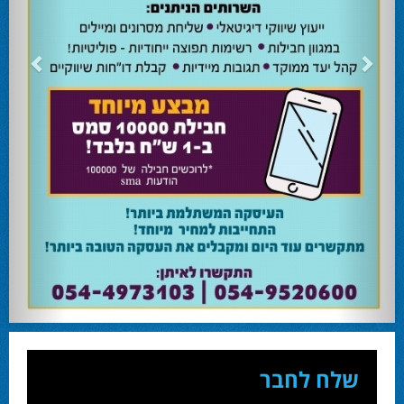
24.02.24
השרה מירי רגב קוראת לבוא ולהצביע ולהשפיע
השרה מירי רגב קוראת לבוא ולהצביע ולהשפיע בבחירות המוניציפליות שיתקיימו ביום
שלישי 27-02.
28.02.24
אוהד שגב הפסיד בעכו
עמיחי בן שלוש מקורבו של השר ניר ברקת ניצח את הבחירות בעכו ויכהן כראש העיר.
28.02.24
מחל זכתה במנדט אחד בבאר שבע
עו''ד אמנון כהן שעומד בראש רשימת מחל למועצת העיר זכה במנדט אחד ואילו שמעון
בוקר שהתמודד אף הוא למועצה לא הצליח להיבחר.
23.10.24
המשבר בליכוד העולמי
האם ההסכם של מיקי זוהר מחזק את הימין או השמאל? האם ההסכם חוקי או לא?שמירה
או הדחה? ומה יחליט בעתיד המרכז? עוד שנה בחירות בליכוד העולמי . הכל במגזין
המלא - עמ' 4.
שלח לחבר