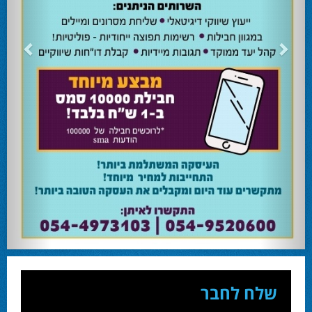
24.02.24
השרה מירי רגב קוראת לבוא ולהצביע ולהשפיע
השרה מירי רגב קוראת לבוא ולהצביע ולהשפיע בבחירות המוניציפליות שיתקיימו ביום
שלישי 27-02.
28.02.24
אוהד שגב הפסיד בעכו
עמיחי בן שלוש מקורבו של השר ניר ברקת ניצח את הבחירות בעכו ויכהן כראש העיר.
28.02.24
מחל זכתה במנדט אחד בבאר שבע
עו''ד אמנון כהן שעומד בראש רשימת מחל למועצת העיר זכה במנדט אחד ואילו שמעון
בוקר שהתמודד אף הוא למועצה לא הצליח להיבחר.
23.10.24
המשבר בליכוד העולמי
האם ההסכם של מיקי זוהר מחזק את הימין או השמאל? האם ההסכם חוקי או לא?שמירה
או הדחה? ומה יחליט בעתיד המרכז? עוד שנה בחירות בליכוד העולמי . הכל במגזין
המלא - עמ' 4.
שלח לחבר