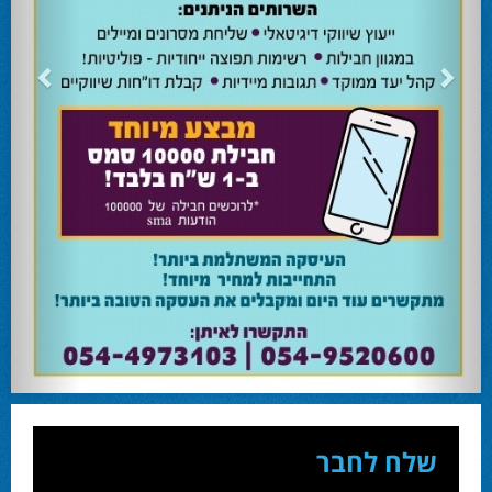
24.02.24
השרה מירי רגב קוראת לבוא ולהצביע ולהשפיע
השרה מירי רגב קוראת לבוא ולהצביע ולהשפיע בבחירות המוניציפליות שיתקיימו ביום
שלישי 27-02.
28.02.24
אוהד שגב הפסיד בעכו
עמיחי בן שלוש מקורבו של השר ניר ברקת ניצח את הבחירות בעכו ויכהן כראש העיר.
28.02.24
מחל זכתה במנדט אחד בבאר שבע
עו''ד אמנון כהן שעומד בראש רשימת מחל למועצת העיר זכה במנדט אחד ואילו שמעון
בוקר שהתמודד אף הוא למועצה לא הצליח להיבחר.
23.10.24
המשבר בליכוד העולמי
האם ההסכם של מיקי זוהר מחזק את הימין או השמאל? האם ההסכם חוקי או לא?שמירה
או הדחה? ומה יחליט בעתיד המרכז? עוד שנה בחירות בליכוד העולמי . הכל במגזין
המלא - עמ' 4.
שלח לחבר