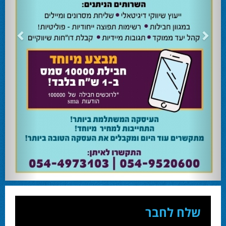
24.02.24
השרה מירי רגב קוראת לבוא ולהצביע ולהשפיע
השרה מירי רגב קוראת לבוא ולהצביע ולהשפיע בבחירות המוניציפליות שיתקיימו ביום
שלישי 27-02.
28.02.24
אוהד שגב הפסיד בעכו
עמיחי בן שלוש מקורבו של השר ניר ברקת ניצח את הבחירות בעכו ויכהן כראש העיר.
28.02.24
מחל זכתה במנדט אחד בבאר שבע
עו''ד אמנון כהן שעומד בראש רשימת מחל למועצת העיר זכה במנדט אחד ואילו שמעון
בוקר שהתמודד אף הוא למועצה לא הצליח להיבחר.
23.10.24
המשבר בליכוד העולמי
האם ההסכם של מיקי זוהר מחזק את הימין או השמאל? האם ההסכם חוקי או לא?שמירה
או הדחה? ומה יחליט בעתיד המרכז? עוד שנה בחירות בליכוד העולמי . הכל במגזין
המלא - עמ' 4.
שלח לחבר