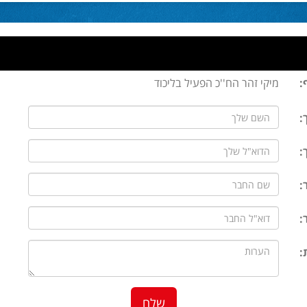
:
מיקי זהר הח''כ הפעיל בליכוד
:
:
:
:
: