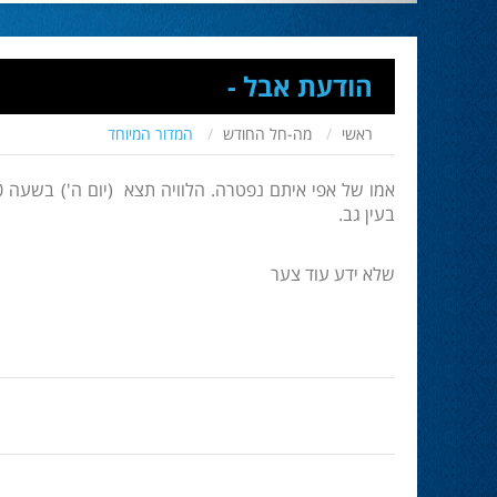
הודעת אבל -
ראשי
מה-חל החודש
המדור המיוחד
בעין גב.
שלא ידע עוד צער