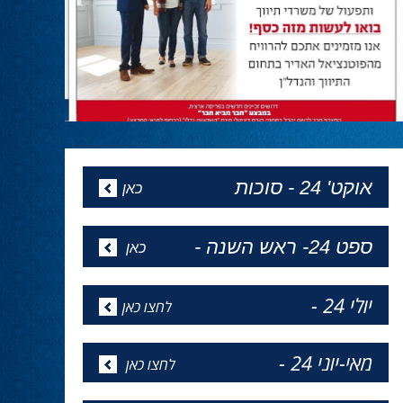
החמאס. עד הניצחון המוחלט!״
המגזין של פסח
24.04.24
מהדורה מיוחדת לפסח של ''הכל פוליטיקה''
באתר - כל העיתונים
אופיר אקוניס יתחיל את כהונתו
כקונסול בניו יורק ב1 למאי
24.04.24
אופיר אקוניס יתחיל את כהונתו כקונסול בניו יורק
ב1 למאי
השרה מירי רגב קוראת לבוא ולהצביע
ולהשפיע
24.02.24
השרה מירי רגב קוראת לבוא ולהצביע
ולהשפיע בבחירות המוניציפליות שיתקיימו ביום
שלישי 27-02.