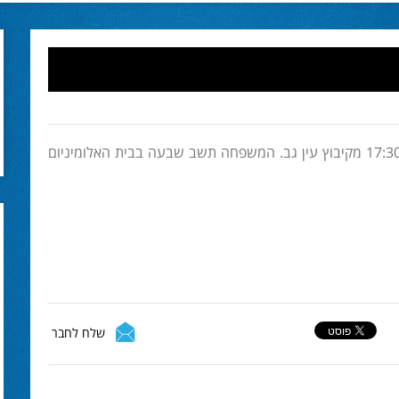
אמו של אפי איתם נפטרה. הלוויה תצא (יום ה') בשעה 17:30 מקיבוץ עין גב. המשפחה תשב שבעה בבית האלומיניום
שלח לחבר