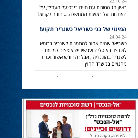
23.10.24
ראיון חג הסוכות עם חיים ביבס:על העתיד, על
האחדות ועל ראשות הממשלה.... חובה לקרוא!
המינוי של בני כשריאל כשגריר תקוע!
24.04.24
כשריאל שהיה אמור להתמנות לשגריר ברומא
לא רצוי באיטליה ועכשיו יש אופציה למנותו
לשגריר בהונגריה , אבל זה דורש אשור ועדת
מחנויים במשרד החוץ
ח’כ אושר שקלים: נתניהו מגלה
מנהיגות
30.04.24
חבר הכנסת אושר שקלים מחזק את ראש
הממשלה:
״מול כל הלחצים, החתרנים והדיס אינפורמציה,
ראש הממשלה נתניהו שוב מגלה מנהיגות,
ובהתאם לקריאתנו, לרצון העם והחיילים מבהיר
שניכנס לרפיח ונחסל את מה שנשאר מגדודי