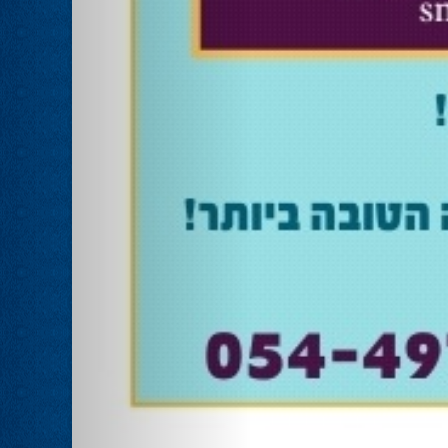
אוהד שגב הפסיד בעכו
28.02.24
עמיחי בן שלוש מקורבו של השר ניר ברקת ניצח
את הבחירות בעכו ויכהן כראש העיר.
מחל זכתה במנדט אחד בבאר שבע
28.02.24
עו''ד אמנון כהן שעומד בראש רשימת מחל
למועצת העיר זכה במנדט אחד ואילו שמעון