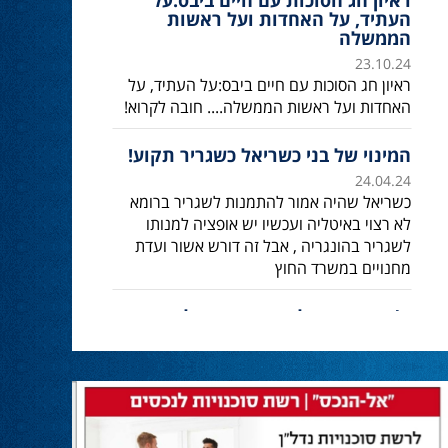
ראיון חג הסוכות עם חיים ביבס:על
העתיד, על האחדות ועל ראשות
הממשלה
23.10.24
ראיון חג הסוכות עם חיים ביבס:על העתיד, על
האחדות ועל ראשות הממשלה.... חובה לקרוא!
המינוי של בני כשריאל כשגריר תקוע!
24.04.24
כשריאל שהיה אמור להתמנות לשגריר ברומא
לא רצוי באיטליה ועכשיו יש אופציה למנותו
לשגריר בהונגריה , אבל זה דורש אשור ועדת
מחנויים במשרד החוץ
ח’כ אושר שקלים: נתניהו מגלה
מנהיגות
30.04.24
חבר הכנסת אושר שקלים מחזק את ראש
הממשלה:
״מול כל הלחצים, החתרנים והדיס אינפורמציה,