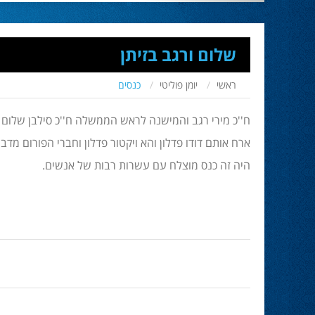
שלום ורגב בזיתן
ראשי
יומן פוליטי
כנסים
ח''כ מירי רגב והמישנה לראש הממשלה ח''כ סילבן שלום 
ארח אותם דודו פדלון והא ויקטור פדלון וחברי הפורום מד
היה זה כנס מוצלח עם עשרות רבות של אנשים.