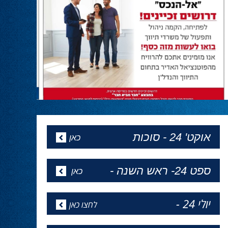
ראש הממשלה נתניהו שוב מגלה מנהיגות,
ובהתאם לקריאתנו, לרצון העם והחיילים מבהיר
שניכנס לרפיח ונחסל את מה שנשאר מגדודי
החמאס. עד הניצחון המוחלט!״
המגזין של פסח
24.04.24
מהדורה מיוחדת לפסח של ''הכל פוליטיקה''
באתר - כל העיתונים
אופיר אקוניס יתחיל את כהונתו
כקונסול בניו יורק ב1 למאי
24.04.24
אופיר אקוניס יתחיל את כהונתו כקונסול בניו יורק
ב1 למאי
השרה מירי רגב קוראת לבוא ולהצביע
ולהשפיע
24.02.24
השרה מירי רגב קוראת לבוא ולהצביע