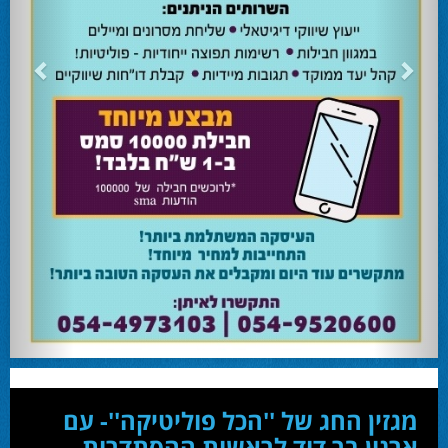
24.02.24
השרה מירי רגב קוראת לבוא ולהצביע ולהשפיע
השרה מירי רגב קוראת לבוא ולהצביע ולהשפיע בבחירות המוניציפליות שיתקיימו ביום
שלישי 27-02.
28.02.24
אוהד שגב הפסיד בעכו
עמיחי בן שלוש מקורבו של השר ניר ברקת ניצח את הבחירות בעכו ויכהן כראש העיר.
28.02.24
מחל זכתה במנדט אחד בבאר שבע
עו''ד אמנון כהן שעומד בראש רשימת מחל למועצת העיר זכה במנדט אחד ואילו שמעון
בוקר שהתמודד אף הוא למועצה לא הצליח להיבחר.
23.10.24
המשבר בליכוד העולמי
האם ההסכם של מיקי זוהר מחזק את הימין או השמאל? האם ההסכם חוקי או לא?שמירה
או הדחה? ומה יחליט בעתיד המרכז? עוד שנה בחירות בליכוד העולמי . הכל במגזין
המלא - עמ' 4.
מגזין החג של ''הכל פוליטיקה''- עם
ארנון בר דוד לראשות ההסתדרות