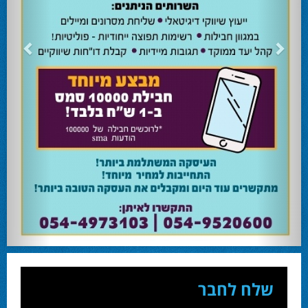
24.02.24
השרה מירי רגב קוראת לבוא ולהצביע ולהשפיע
השרה מירי רגב קוראת לבוא ולהצביע ולהשפיע בבחירות המוניציפליות שיתקיימו ביום
שלישי 27-02.
28.02.24
אוהד שגב הפסיד בעכו
עמיחי בן שלוש מקורבו של השר ניר ברקת ניצח את הבחירות בעכו ויכהן כראש העיר.
28.02.24
מחל זכתה במנדט אחד בבאר שבע
עו''ד אמנון כהן שעומד בראש רשימת מחל למועצת העיר זכה במנדט אחד ואילו שמעון
בוקר שהתמודד אף הוא למועצה לא הצליח להיבחר.
23.10.24
המשבר בליכוד העולמי
האם ההסכם של מיקי זוהר מחזק את הימין או השמאל? האם ההסכם חוקי או לא?שמירה
או הדחה? ומה יחליט בעתיד המרכז? עוד שנה בחירות בליכוד העולמי . הכל במגזין
המלא - עמ' 4.
שלח לחבר