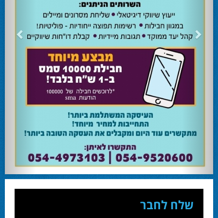
24.02.24
השרה מירי רגב קוראת לבוא ולהצביע ולהשפיע
השרה מירי רגב קוראת לבוא ולהצביע ולהשפיע בבחירות המוניציפליות שיתקיימו ביום
שלישי 27-02.
28.02.24
אוהד שגב הפסיד בעכו
עמיחי בן שלוש מקורבו של השר ניר ברקת ניצח את הבחירות בעכו ויכהן כראש העיר.
28.02.24
מחל זכתה במנדט אחד בבאר שבע
עו''ד אמנון כהן שעומד בראש רשימת מחל למועצת העיר זכה במנדט אחד ואילו שמעון
בוקר שהתמודד אף הוא למועצה לא הצליח להיבחר.
23.10.24
המשבר בליכוד העולמי
האם ההסכם של מיקי זוהר מחזק את הימין או השמאל? האם ההסכם חוקי או לא?שמירה
או הדחה? ומה יחליט בעתיד המרכז? עוד שנה בחירות בליכוד העולמי . הכל במגזין
המלא - עמ' 4.
שלח לחבר