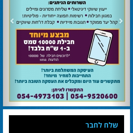
24.02.24
השרה מירי רגב קוראת לבוא ולהצביע ולהשפיע
השרה מירי רגב קוראת לבוא ולהצביע ולהשפיע בבחירות המוניציפליות שיתקיימו ביום
שלישי 27-02.
28.02.24
אוהד שגב הפסיד בעכו
עמיחי בן שלוש מקורבו של השר ניר ברקת ניצח את הבחירות בעכו ויכהן כראש העיר.
28.02.24
מחל זכתה במנדט אחד בבאר שבע
עו''ד אמנון כהן שעומד בראש רשימת מחל למועצת העיר זכה במנדט אחד ואילו שמעון
בוקר שהתמודד אף הוא למועצה לא הצליח להיבחר.
23.10.24
המשבר בליכוד העולמי
האם ההסכם של מיקי זוהר מחזק את הימין או השמאל? האם ההסכם חוקי או לא?שמירה
או הדחה? ומה יחליט בעתיד המרכז? עוד שנה בחירות בליכוד העולמי . הכל במגזין
המלא - עמ' 4.
שלח לחבר