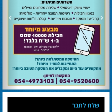
28.02.24
אוהד שגב הפסיד בעכו
עמיחי בן שלוש מקורבו של השר ניר ברקת ניצח את הבחירות בעכו ויכהן כראש העיר.
28.02.24
מחל זכתה במנדט אחד בבאר שבע
עו''ד אמנון כהן שעומד בראש רשימת מחל למועצת העיר זכה במנדט אחד ואילו שמעון
בוקר שהתמודד אף הוא למועצה לא הצליח להיבחר.
23.10.24
המשבר בליכוד העולמי
האם ההסכם של מיקי זוהר מחזק את הימין או השמאל? האם ההסכם חוקי או לא?שמירה
או הדחה? ומה יחליט בעתיד המרכז? עוד שנה בחירות בליכוד העולמי . הכל במגזין
המלא - עמ' 4.
שלח לחבר