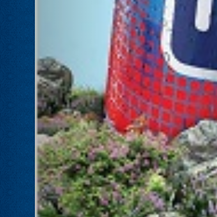
להיבחר.
המשבר בליכוד העולמי
23.10.24
האם ההסכם של מיקי זוהר מחזק את הימין או
השמאל? האם ההסכם חוקי או לא?שמירה או
הדחה? ומה יחליט בעתיד המרכז? עוד שנה
בחירות בליכוד העולמי . הכל במגזין המלא - עמ'
4.
ד''ר זידאן - עידן חדש בליכוד ובמשפט
23.10.24
ד''ר סמיר זידאן, מועמד דרוזי לכנסת , עם מיפקד
חדש של אלפים....
ראיון חג הסוכות עם חיים ביבס:על
העתיד, על האחדות ועל ראשות
הממשלה
23.10.24
ראיון חג הסוכות עם חיים ביבס:על העתיד, על