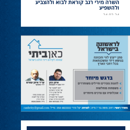
28.02.24
עמיחי בן שלוש מקורבו של השר ניר ברקת ניצח
את הבחירות בעכו ויכהן כראש העיר.
מחל זכתה במנדט אחד בבאר שבע
28.02.24
עו''ד אמנון כהן שעומד בראש רשימת מחל
למועצת העיר זכה במנדט אחד ואילו שמעון
בוקר שהתמודד אף הוא למועצה לא הצליח
להיבחר.
המשבר בליכוד העולמי
23.10.24
האם ההסכם של מיקי זוהר מחזק את הימין או
השמאל? האם ההסכם חוקי או לא?שמירה או
הדחה? ומה יחליט בעתיד המרכז? עוד שנה
בחירות בליכוד העולמי . הכל במגזין המלא - עמ'
4.
ד''ר זידאן - עידן חדש בליכוד ובמשפט