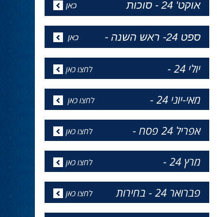
23.10.24
ד''ר סמיר זידאן, מועמד דרוזי לכנסת , עם מיפקד
חדש של אלפים....
אוקט' 24 - סוכות
כאן
ספט 24- ראש השנה -
כאן
יולי 24 -
לחצו כאן