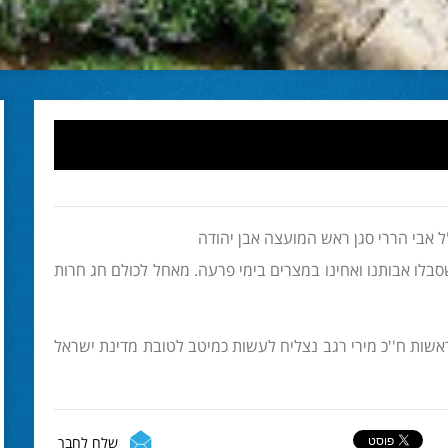
'ל אבי הררי סגן ראש המועצה אבן יהודה
שסבלו אבותנו ואחינו במצרים בימי פרעה. מאחל לכולם חג חרות
ראשות ח''כ מירי רגב נצליח לעשות כמיטב לטובת מדינת ישראל
שלח לחבר