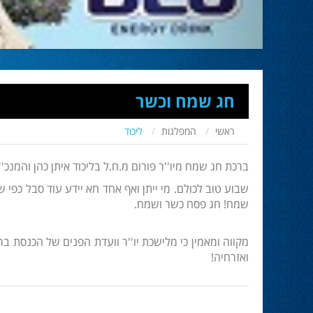
חג שמח וכשר
ראשי
המפלגות
ליכוד
ברכת חג שמח מיו''ר פורום מ.ח.ל בליכוד איתן כהן והמנכ'
שבוע טוב לכולם. מי ייתן ואף אחד חא יידע עוד סבל כפי 
שמח! חג פסח כשר ושמח.
מקווה ומאמין כי מלישכת יו''ר וועדת הפנים של הכנסת ב
ואזרחיה!