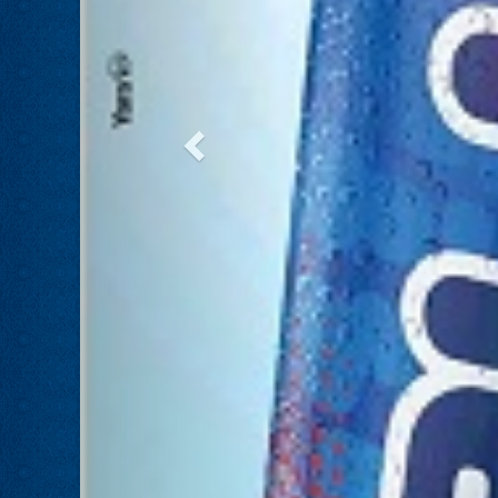
אוהד שגב הפסיד בעכו
28.02.24
עמיחי בן שלוש מקורבו של השר ניר ברקת ניצח
את הבחירות בעכו ויכהן כראש העיר.
מחל זכתה במנדט אחד בבאר שבע
28.02.24
עו''ד אמנון כהן שעומד בראש רשימת מחל
למועצת העיר זכה במנדט אחד ואילו שמעון
בוקר שהתמודד אף הוא למועצה לא הצליח