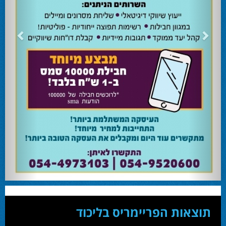
24.02.24
השרה מירי רגב קוראת לבוא ולהצביע ולהשפיע
השרה מירי רגב קוראת לבוא ולהצביע ולהשפיע בבחירות המוניציפליות שיתקיימו ביום
שלישי 27-02.
28.02.24
אוהד שגב הפסיד בעכו
עמיחי בן שלוש מקורבו של השר ניר ברקת ניצח את הבחירות בעכו ויכהן כראש העיר.
28.02.24
מחל זכתה במנדט אחד בבאר שבע
עו''ד אמנון כהן שעומד בראש רשימת מחל למועצת העיר זכה במנדט אחד ואילו שמעון
בוקר שהתמודד אף הוא למועצה לא הצליח להיבחר.
23.10.24
המשבר בליכוד העולמי
האם ההסכם של מיקי זוהר מחזק את הימין או השמאל? האם ההסכם חוקי או לא?שמירה
או הדחה? ומה יחליט בעתיד המרכז? עוד שנה בחירות בליכוד העולמי . הכל במגזין
המלא - עמ' 4.
תוצאות הפריימריס בליכוד