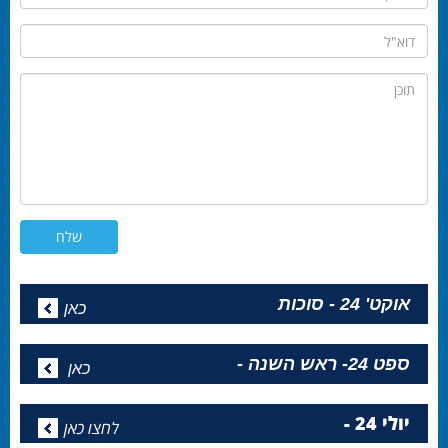
דוא"ל
תוכן
אוקט' 24 - סוכות
כאן
ספט 24- ראש השנה -
כאן
יולי 24 -
לחצו כאן