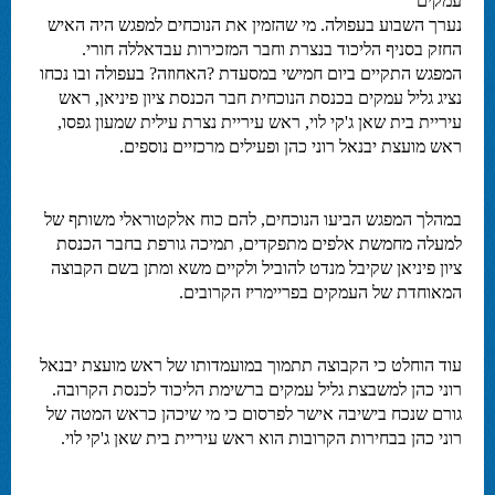
עמקים
נערך השבוע בעפולה. מי שהזמין את הנוכחים למפגש היה האיש
החזק בסניף הליכוד בנצרת וחבר המזכירות עבדאללה חורי.
המפגש התקיים ביום חמישי במסעדת ?האחוזה? בעפולה ובו נכחו
נציג גליל עמקים בכנסת הנוכחית חבר הכנסת ציון פיניאן, ראש
עיריית בית שאן ג'קי לוי, ראש עיריית נצרת עילית שמעון גפסו,
ראש מועצת יבנאל רוני כהן ופעילים מרכזיים נוספים.
במהלך המפגש הביעו הנוכחים, להם כוח אלקטוראלי משותף של
למעלה מחמשת אלפים מתפקדים, תמיכה גורפת בחבר הכנסת
ציון פיניאן שקיבל מנדט להוביל ולקיים משא ומתן בשם הקבוצה
המאוחדת של העמקים בפריימריז הקרובים.
עוד הוחלט כי הקבוצה תתמוך במועמדותו של ראש מועצת יבנאל
רוני כהן למשבצת גליל עמקים ברשימת הליכוד לכנסת הקרובה.
גורם שנכח בישיבה אישר לפרסום כי מי שיכהן כראש המטה של
רוני כהן בבחירות הקרובות הוא ראש עיריית בית שאן ג'קי לוי.