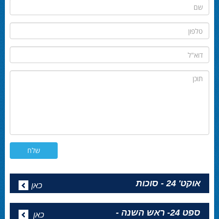
שם
טלפון
דוא"ל
תוכן
אוקט' 24 - סוכות
כאן
ספט 24- ראש השנה -
כאן