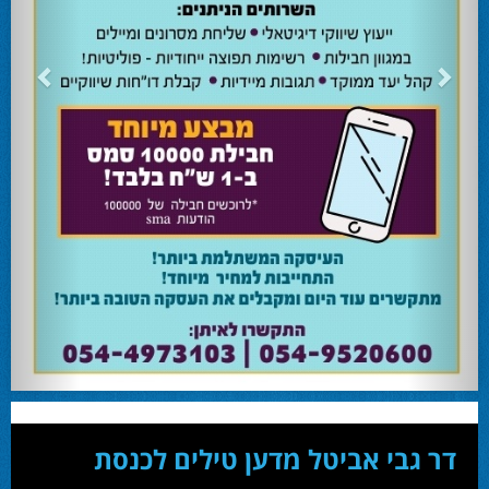
24.02.24
השרה מירי רגב קוראת לבוא ולהצביע ולהשפיע
השרה מירי רגב קוראת לבוא ולהצביע ולהשפיע בבחירות המוניציפליות שיתקיימו ביום
שלישי 27-02.
28.02.24
אוהד שגב הפסיד בעכו
עמיחי בן שלוש מקורבו של השר ניר ברקת ניצח את הבחירות בעכו ויכהן כראש העיר.
28.02.24
מחל זכתה במנדט אחד בבאר שבע
עו''ד אמנון כהן שעומד בראש רשימת מחל למועצת העיר זכה במנדט אחד ואילו שמעון
בוקר שהתמודד אף הוא למועצה לא הצליח להיבחר.
23.10.24
המשבר בליכוד העולמי
האם ההסכם של מיקי זוהר מחזק את הימין או השמאל? האם ההסכם חוקי או לא?שמירה
או הדחה? ומה יחליט בעתיד המרכז? עוד שנה בחירות בליכוד העולמי . הכל במגזין
המלא - עמ' 4.
דר גבי אביטל מדען טילים לכנסת