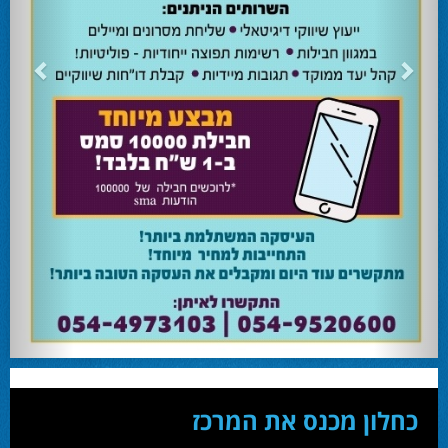
24.02.24
השרה מירי רגב קוראת לבוא ולהצביע ולהשפיע
השרה מירי רגב קוראת לבוא ולהצביע ולהשפיע בבחירות המוניציפליות שיתקיימו ביום
שלישי 27-02.
28.02.24
אוהד שגב הפסיד בעכו
עמיחי בן שלוש מקורבו של השר ניר ברקת ניצח את הבחירות בעכו ויכהן כראש העיר.
28.02.24
מחל זכתה במנדט אחד בבאר שבע
עו''ד אמנון כהן שעומד בראש רשימת מחל למועצת העיר זכה במנדט אחד ואילו שמעון
בוקר שהתמודד אף הוא למועצה לא הצליח להיבחר.
23.10.24
המשבר בליכוד העולמי
האם ההסכם של מיקי זוהר מחזק את הימין או השמאל? האם ההסכם חוקי או לא?שמירה
או הדחה? ומה יחליט בעתיד המרכז? עוד שנה בחירות בליכוד העולמי . הכל במגזין
המלא - עמ' 4.
כחלון מכנס את המרכז