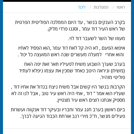
ראשי
המפלגות
ליכוד
בקרב הענקים בנשר , עד היום הממלכה הפוליטית הפרטית
של ראש העיר דוד עמר , וסגנו פרדי מליק.
מעוזו של השר לשעבר דוד לוי.
איפוא הפעם , לא היה קל לאח דוד עמר ,הוא הפסיד לאחיו
והוא אחרי למעלה מעשרים שנה ראש המועצה כל יכול .
בערב שערך השבוע משיח לפעיליו תאר זאת יפה האח
{משיח} וניראה היטב כאחד שמכין את עצמו ניפלא לעתיד
פוליטי מזהיר.
הקרבות בנשר היו קשים אבל משיח ניצח בגדול את אחיו דוד ,
שעליו הוא אמר " דוד , אחי היה ראש עיר טוב , אבל לנו זה לא
מספיק אנחנו רוצים ראש עיר מצטיין.
ביום ראשון בערב חגג עמר וחבריו ובעיקר דוד אנקווה ועשרות
פעילים מנשר, ח''כ מירי רגב אורחת הכבוד הגיעה לברך.