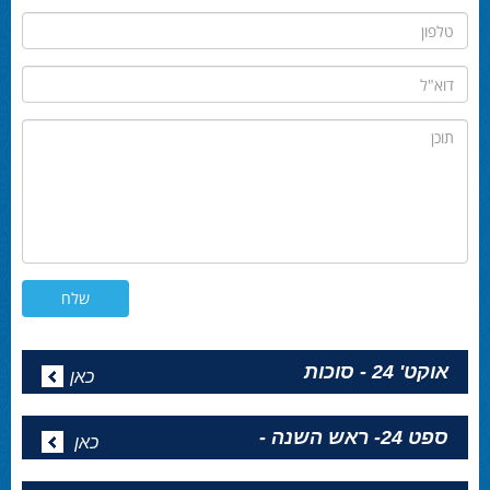
טלפון
דוא"ל
תוכן
אוקט' 24 - סוכות
כאן
ספט 24- ראש השנה -
כאן