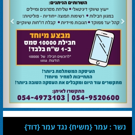
24.02.24
השרה מירי רגב קוראת לבוא ולהצביע ולהשפיע
השרה מירי רגב קוראת לבוא ולהצביע ולהשפיע בבחירות המוניציפליות שיתקיימו ביום
שלישי 27-02.
28.02.24
אוהד שגב הפסיד בעכו
עמיחי בן שלוש מקורבו של השר ניר ברקת ניצח את הבחירות בעכו ויכהן כראש העיר.
28.02.24
מחל זכתה במנדט אחד בבאר שבע
עו''ד אמנון כהן שעומד בראש רשימת מחל למועצת העיר זכה במנדט אחד ואילו שמעון
בוקר שהתמודד אף הוא למועצה לא הצליח להיבחר.
23.10.24
המשבר בליכוד העולמי
האם ההסכם של מיקי זוהר מחזק את הימין או השמאל? האם ההסכם חוקי או לא?שמירה
או הדחה? ומה יחליט בעתיד המרכז? עוד שנה בחירות בליכוד העולמי . הכל במגזין
המלא - עמ' 4.
נשר : עמר {משיח} נגד עמר {דוד}