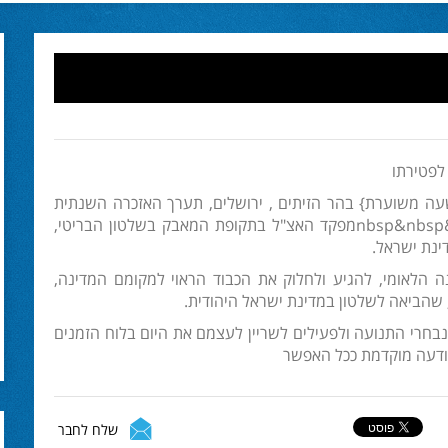
שני ד באדר ב התשע"ב 27.2.12 בשעה 15:00,{שעה משוערת} בהר הזיתים , ירושלים, תערך האזכרה השנתית
במלאת 20 שנה לפטירתו של מנהיגנו מנחם בגין ז"ל,&nbsp&nbspמפקד האצ"ל בתקופת המאבק בשלטון הבריטי,
ינת ישראל.
נה הלאומי, להגיע ולחלוק את הכבוד הראוי למקומם המדינה,
 שהביאה לשלטון במדינת ישראל היהודית.
רי התנועה ולפעילים לשריין לעצמם את היום בלוח הזמנים
הודעה מוקדמת ככל האפשר
שלח לחבר