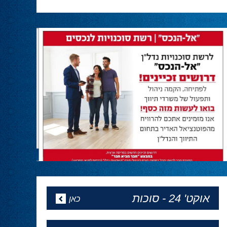
מנהיגות
30.04.24
חבר הכנסת אושר שקלים מחזק את ראש
הממשלה:
״מול כל הלחצים, החתרנים והדיס אינפורמציה,
ראש הממשלה נתניהו שוב מגלה מנהיגות,
ובהתאם לקריאתנו, לרצון העם והחיילים מבהיר
שניכנס לרפיח ונחסל את מה שנשאר מגדודי
החמאס. עד הניצחון המוחלט!״
המגזין של פסח
24.04.24
מהדורה מיוחדת לפסח של ''הכל פוליטיקה''
באתר - כל העיתונים
אופיר אקוניס יתחיל את כהונתו
כקונסול בניו יורק ב1 למאי
24.04.24
אופיר אקוניס יתחיל את כהונתו כקונסול בניו יורק
ב1 למאי