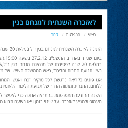
לאזכרה השנתית למנחם בגין
ראשי
המפלגות
ליכוד
הזמנה לאזכרה השנתית למנחם בגין ז"ל במלאת 20 שנה לפטירתו
ביום 
ראש תנועת החרות והליכוד, ראש הממשלה השישי של מד
אנו פונים בקריאה נרגשת לכל מוקירי זכרו ואנשי המח
ללוחם, המנהיג ומתווה הדרך של תנועת הליכוד הלאומית,
השנה ההודעה מתפרסמת בהתראה ארוכה כדי לאפשר לנבח
העמוס ולהגיע לאזכרה. על שינוי בזמן ו\או בשעה תבוא 