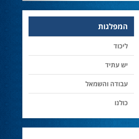
28.02.24
עמיחי בן שלוש מקורבו של השר ניר ברקת ניצח
את הבחירות בעכו ויכהן כראש העיר.
המפלגות
מחל זכתה במנדט אחד בבאר שבע
28.02.24
ליכוד
עו''ד אמנון כהן שעומד בראש רשימת מחל
למועצת העיר זכה במנדט אחד ואילו שמעון
בוקר שהתמודד אף הוא למועצה לא הצליח
יש עתיד
להיבחר.
עבודה והשמאל
המשבר בליכוד העולמי
23.10.24
האם ההסכם של מיקי זוהר מחזק את הימין או
כולנו
השמאל? האם ההסכם חוקי או לא?שמירה או
הדחה? ומה יחליט בעתיד המרכז? עוד שנה
בחירות בליכוד העולמי . הכל במגזין המלא - עמ'
4.