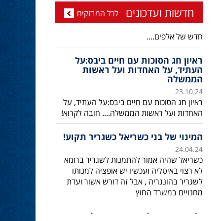
ד''ר זידאן - עידן חדש בליכוד ובמשפט
חדשות ועדכונים
לכל המבזקים
23.10.24
ד''ר סמיר זידאן, מועמד דרוזי לכנסת , עם מיפקד
חדש של אלפים....
ראיון חג הסוכות עם חיים ביבס:על
העתיד, על האחדות ועל ראשות
הממשלה
23.10.24
ראיון חג הסוכות עם חיים ביבס:על העתיד, על
האחדות ועל ראשות הממשלה.... חובה לקרוא!
המינוי של בני כשריאל כשגריר תקוע!
24.04.24
כשריאל שהיה אמור להתמנות לשגריר ברומא
לא רצוי באיטליה ועכשיו יש אופציה למנותו
לשגריר בהונגריה , אבל זה דורש אשור ועדת
מחנויים במשרד החוץ
ח’כ אושר שקלים: נתניהו מגלה