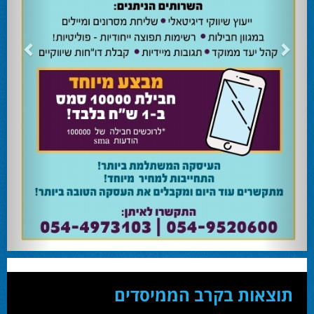
24.02.24
השרה מירי רגב קוראת לבוא ולהצביע ולהשפיע
השרה מירי רגב קוראת לבוא ולהצביע ולהשפיע בבחירות המוניציפליות שיתקיימו ביום
שלישי 27-02.
28.02.24
אוהד שגב הפסיד בעכו
עמיחי בן שלוש מקורבו של השר ניר ברקת ניצח את הבחירות בעכו ויכהן כראש העיר.
28.02.24
מחל זכתה במנדט אחד בבאר שבע
עו''ד אמנון כהן שעומד בראש רשימת מחל למועצת העיר זכה במנדט אחד ואילו שמעון
בוקר שהתמודד אף הוא למועצה לא הצליח להיבחר.
23.10.24
המשבר בליכוד העולמי
האם ההסכם של מיקי זוהר מחזק את הימין או השמאל? האם ההסכם חוקי או לא?שמירה
או הדחה? ומה יחליט בעתיד המרכז? עוד שנה בחירות בליכוד העולמי . הכל במגזין
המלא - עמ' 4.
תוצאות בקרב הממיסדים