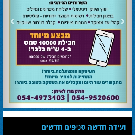
24.02.24
השרה מירי רגב קוראת לבוא ולהצביע ולהשפיע
השרה מירי רגב קוראת לבוא ולהצביע ולהשפיע בבחירות המוניציפליות שיתקיימו ביום
שלישי 27-02.
28.02.24
אוהד שגב הפסיד בעכו
עמיחי בן שלוש מקורבו של השר ניר ברקת ניצח את הבחירות בעכו ויכהן כראש העיר.
28.02.24
מחל זכתה במנדט אחד בבאר שבע
עו''ד אמנון כהן שעומד בראש רשימת מחל למועצת העיר זכה במנדט אחד ואילו שמעון
בוקר שהתמודד אף הוא למועצה לא הצליח להיבחר.
23.10.24
המשבר בליכוד העולמי
האם ההסכם של מיקי זוהר מחזק את הימין או השמאל? האם ההסכם חוקי או לא?שמירה
או הדחה? ומה יחליט בעתיד המרכז? עוד שנה בחירות בליכוד העולמי . הכל במגזין
המלא - עמ' 4.
ועידה חדשה סניפים חדשים