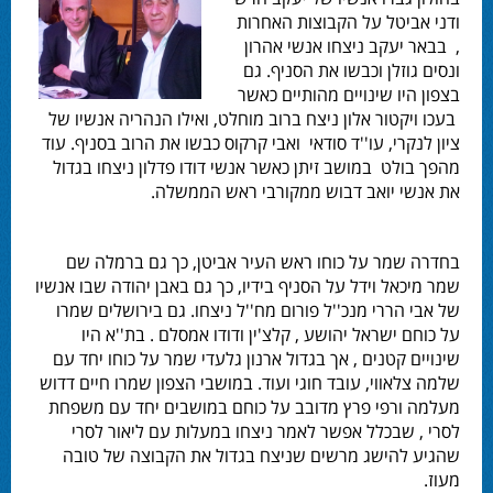
ודני אביטל על הקבוצות האחרות
, בבאר יעקב ניצחו אנשי אהרון
ונסים גוזלן וכבשו את הסניף. גם
בצפון היו שינויים מהותיים כאשר
בעכו ויקטור אלון ניצח ברוב מוחלט, ואילו הנהריה אנשיו של
ציון לנקרי, עו''ד סודאי ואבי קרקוס כבשו את הרוב בסניף. עוד
מהפך בולט במושב זיתן כאשר אנשי דודו פדלון ניצחו בגדול
את אנשי יואב דבוש ממקורבי ראש הממשלה.
בחדרה שמר על כוחו ראש העיר אביטן, כך גם ברמלה שם
שמר מיכאל וידל על הסניף בידיו, כך גם באבן יהודה שבו אנשיו
של אבי הררי מנכ''ל פורום מח''ל ניצחו. גם בירושלים שמרו
על כוחם ישראל יהושע , קלצ'ין ודודו אמסלם . בת''א היו
שינויים קטנים , אך בגדול ארנון גלעדי שמר על כוחו יחד עם
שלמה צלאווי, עובד חוגי ועוד. במושבי הצפון שמרו חיים דדוש
מעלמה ורפי פרץ מדובב על כוחם במושבים יחד עם משפחת
לסרי , שבכלל אפשר לאמר ניצחו במעלות עם ליאור לסרי
שהגיע להישג מרשים שניצח בגדול את הקבוצה של טובה
מעוז.