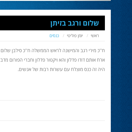
שלום ורגב בזיתן
ראשי
יומן פוליטי
כנסים
ח''כ מירי רגב והמישנה לראש הממשלה ח''כ סילבן שלום 
ארח אותם דודו פדלון והא ויקטור פדלון וחברי הפורום מד
היה זה כנס מוצלח עם עשרות רבות של אנשים.