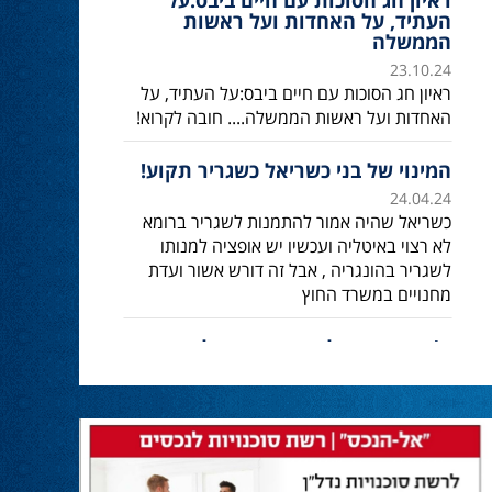
ראיון חג הסוכות עם חיים ביבס:על
העתיד, על האחדות ועל ראשות
הממשלה
23.10.24
ראיון חג הסוכות עם חיים ביבס:על העתיד, על
האחדות ועל ראשות הממשלה.... חובה לקרוא!
המינוי של בני כשריאל כשגריר תקוע!
24.04.24
כשריאל שהיה אמור להתמנות לשגריר ברומא
לא רצוי באיטליה ועכשיו יש אופציה למנותו
לשגריר בהונגריה , אבל זה דורש אשור ועדת
מחנויים במשרד החוץ
ח’כ אושר שקלים: נתניהו מגלה
מנהיגות
30.04.24
חבר הכנסת אושר שקלים מחזק את ראש
הממשלה:
״מול כל הלחצים, החתרנים והדיס אינפורמציה,