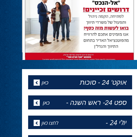
ראש הממשלה נתניהו שוב מגלה מנהיגות,
ובהתאם לקריאתנו, לרצון העם והחיילים מבהיר
שניכנס לרפיח ונחסל את מה שנשאר מגדודי
החמאס. עד הניצחון המוחלט!״
המגזין של פסח
24.04.24
מהדורה מיוחדת לפסח של ''הכל פוליטיקה''
באתר - כל העיתונים
אופיר אקוניס יתחיל את כהונתו
כקונסול בניו יורק ב1 למאי
24.04.24
אופיר אקוניס יתחיל את כהונתו כקונסול בניו יורק
ב1 למאי
השרה מירי רגב קוראת לבוא ולהצביע
ולהשפיע
24.02.24
השרה מירי רגב קוראת לבוא ולהצביע