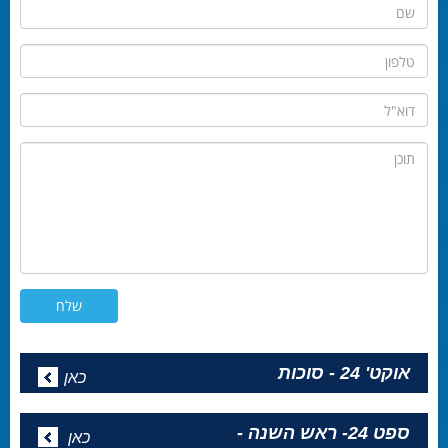
שם
טלפון
דוא"ל
תוכן
אוקט' 24 - סוכות
כאן
ספט 24- ראש השנה -
כאן