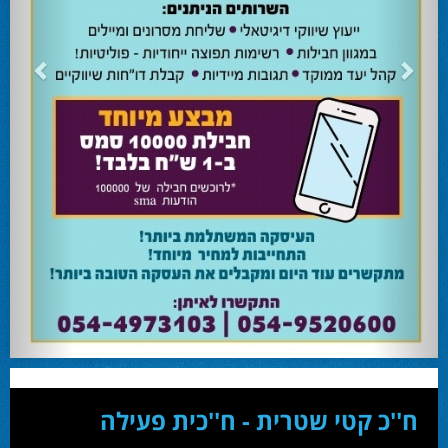
24.02.24
השרה מירי רגב קוראת לבוא ולהצביע ולהשפיע
השרה מירי רגב קוראת לבוא ולהצביע ולהשפיע בבחירות המוניציפליות שיתקיימו ביום
שלישי 27-02.
28.02.24
אוהד שגב הפסיד בעכו
עמיחי בן שלוש מקורבו של השר ניר ברקת ניצח את הבחירות בעכו ויכהן כראש העיר.
28.02.24
מחל זכתה במנדט אחד בבאר שבע
עו''ד אמנון כהן שעומד בראש רשימת מחל למועצת העיר זכה במנדט אחד ואילו שמעון
בוקר שהתמודד אף הוא למועצה לא הצליח להיבחר.
23.10.24
המשבר בליכוד העולמי
האם ההסכם של מיקי זוהר מחזק את הימין או השמאל? האם ההסכם חוקי או לא?שמירה
או הדחה? ומה יחליט בעתיד המרכז? עוד שנה בחירות בליכוד העולמי . הכל במגזין
המלא - עמ' 4.
ח''כ קטי שטרית - ח''כית פעילה