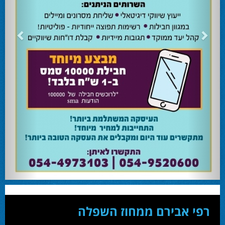
24.02.24
השרה מירי רגב קוראת לבוא ולהצביע ולהשפיע
השרה מירי רגב קוראת לבוא ולהצביע ולהשפיע בבחירות המוניציפליות שיתקיימו ביום
שלישי 27-02.
28.02.24
אוהד שגב הפסיד בעכו
עמיחי בן שלוש מקורבו של השר ניר ברקת ניצח את הבחירות בעכו ויכהן כראש העיר.
28.02.24
מחל זכתה במנדט אחד בבאר שבע
עו''ד אמנון כהן שעומד בראש רשימת מחל למועצת העיר זכה במנדט אחד ואילו שמעון
בוקר שהתמודד אף הוא למועצה לא הצליח להיבחר.
23.10.24
המשבר בליכוד העולמי
האם ההסכם של מיקי זוהר מחזק את הימין או השמאל? האם ההסכם חוקי או לא?שמירה
או הדחה? ומה יחליט בעתיד המרכז? עוד שנה בחירות בליכוד העולמי . הכל במגזין
המלא - עמ' 4.
רפי אבירם ממחוז השפלה