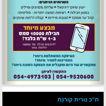
ח''כ נורית קורנת