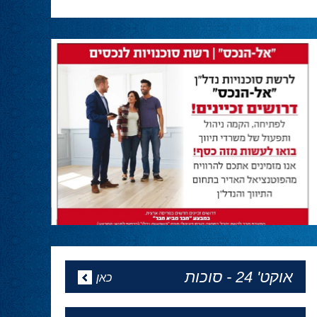
מנהיגות
30.04.24
חבר הכנסת אושר שקלים מחזק את ראש
הממשלה:
״מול כל הלחצים, החתרנים והדיס אינפורמציה,
ראש הממשלה נתניהו שוב מגלה מנהיגות,
ובהתאם לקריאתנו, לרצון העם והחיילים מבהיר
שניכנס לרפיח ונחסל את מה שנשאר מגדודי
החמאס. עד הניצחון המוחלט!״
המגזין של פסח
24.04.24
מהדורה מיוחדת לפסח של ''הכל פוליטיקה''
באתר - כל העיתונים
אופיר אקוניס יתחיל את כהונתו
כקונסול בניו יורק ב1 למאי
24.04.24
אופיר אקוניס יתחיל את כהונתו כקונסול בניו יורק
ב1 למאי