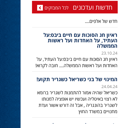
ד''ר זידאן - עידן חדש בליכוד ובמשפט
חדשות ועדכונים
לכל המבזקים
23.10.24
ד''ר סמיר זידאן, מועמד דרוזי לכנסת , עם מיפקד
חדש של אלפים....
ראיון חג הסוכות עם חיים ביבס:על
העתיד, על האחדות ועל ראשות
הממשלה
23.10.24
ראיון חג הסוכות עם חיים ביבס:על העתיד, על
האחדות ועל ראשות הממשלה.... חובה לקרוא!
המינוי של בני כשריאל כשגריר תקוע!
24.04.24
כשריאל שהיה אמור להתמנות לשגריר ברומא
לא רצוי באיטליה ועכשיו יש אופציה למנותו
לשגריר בהונגריה , אבל זה דורש אשור ועדת
מחנויים במשרד החוץ
ח’כ אושר שקלים: נתניהו מגלה