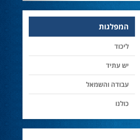
28.02.24
עמיחי בן שלוש מקורבו של השר ניר ברקת ניצח
את הבחירות בעכו ויכהן כראש העיר.
המפלגות
מחל זכתה במנדט אחד בבאר שבע
28.02.24
ליכוד
עו''ד אמנון כהן שעומד בראש רשימת מחל
למועצת העיר זכה במנדט אחד ואילו שמעון
בוקר שהתמודד אף הוא למועצה לא הצליח
יש עתיד
להיבחר.
עבודה והשמאל
המשבר בליכוד העולמי
23.10.24
האם ההסכם של מיקי זוהר מחזק את הימין או
כולנו
השמאל? האם ההסכם חוקי או לא?שמירה או
הדחה? ומה יחליט בעתיד המרכז? עוד שנה
בחירות בליכוד העולמי . הכל במגזין המלא - עמ'
4.