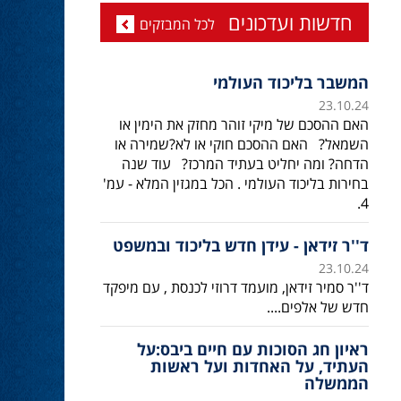
חדשות ועדכונים
לכל המבזקים
המשבר בליכוד העולמי
23.10.24
האם ההסכם של מיקי זוהר מחזק את הימין או
השמאל? האם ההסכם חוקי או לא?שמירה או
הדחה? ומה יחליט בעתיד המרכז? עוד שנה
בחירות בליכוד העולמי . הכל במגזין המלא - עמ'
4.
ד''ר זידאן - עידן חדש בליכוד ובמשפט
23.10.24
ד''ר סמיר זידאן, מועמד דרוזי לכנסת , עם מיפקד
חדש של אלפים....
ראיון חג הסוכות עם חיים ביבס:על
העתיד, על האחדות ועל ראשות
הממשלה