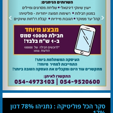
24.02.24
השרה מירי רגב קוראת לבוא ולהצביע ולהשפיע
השרה מירי רגב קוראת לבוא ולהצביע ולהשפיע בבחירות המוניציפליות שיתקיימו ביום
שלישי 27-02.
28.02.24
אוהד שגב הפסיד בעכו
עמיחי בן שלוש מקורבו של השר ניר ברקת ניצח את הבחירות בעכו ויכהן כראש העיר.
28.02.24
מחל זכתה במנדט אחד בבאר שבע
עו''ד אמנון כהן שעומד בראש רשימת מחל למועצת העיר זכה במנדט אחד ואילו שמעון
בוקר שהתמודד אף הוא למועצה לא הצליח להיבחר.
23.10.24
המשבר בליכוד העולמי
האם ההסכם של מיקי זוהר מחזק את הימין או השמאל? האם ההסכם חוקי או לא?שמירה
או הדחה? ומה יחליט בעתיד המרכז? עוד שנה בחירות בליכוד העולמי . הכל במגזין
המלא - עמ' 4.
סקר הכל פוליטיקה : נתניהו 78% דנון
17%