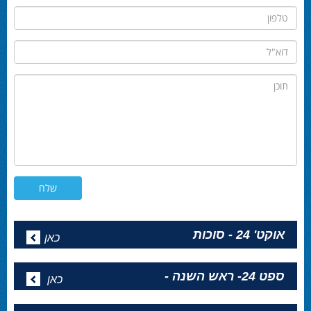
טלפון
דוא"ל
תוכן
אוקט' 24 - סוכות
כאן
ספט 24- ראש השנה -
כאן