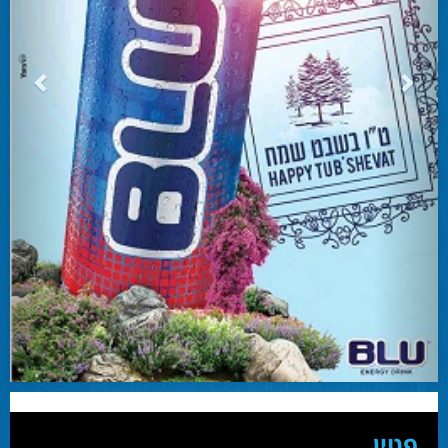
המשבר בליכוד העולמי
האם ההסכם של מיקי זוהר מחזק את הימין או השמאל? האם ההסכם חוקי או לא?שמירה
או הדחה? ומה יחליט בעתיד המרכז? עוד שנה בחירות בליכוד העולמי . הכל במגזין
המלא - עמ' 4.
פטין