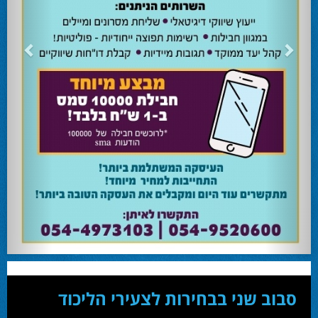
24.02.24
השרה מירי רגב קוראת לבוא ולהצביע ולהשפיע
השרה מירי רגב קוראת לבוא ולהצביע ולהשפיע בבחירות המוניציפליות שיתקיימו ביום
שלישי 27-02.
28.02.24
אוהד שגב הפסיד בעכו
עמיחי בן שלוש מקורבו של השר ניר ברקת ניצח את הבחירות בעכו ויכהן כראש העיר.
28.02.24
מחל זכתה במנדט אחד בבאר שבע
עו''ד אמנון כהן שעומד בראש רשימת מחל למועצת העיר זכה במנדט אחד ואילו שמעון
בוקר שהתמודד אף הוא למועצה לא הצליח להיבחר.
23.10.24
המשבר בליכוד העולמי
האם ההסכם של מיקי זוהר מחזק את הימין או השמאל? האם ההסכם חוקי או לא?שמירה
או הדחה? ומה יחליט בעתיד המרכז? עוד שנה בחירות בליכוד העולמי . הכל במגזין
המלא - עמ' 4.
סבוב שני בבחירות לצעירי הליכוד