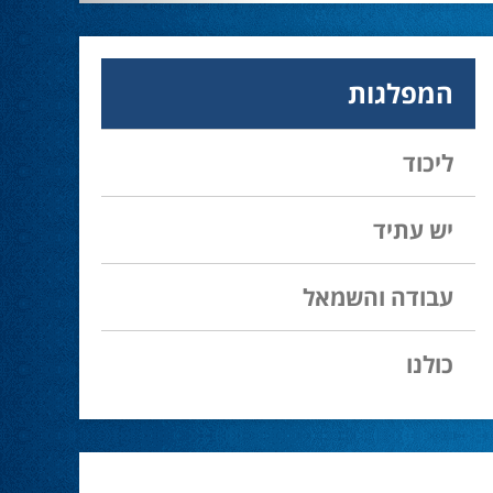
28.02.24
עמיחי בן שלוש מקורבו של השר ניר ברקת ניצח
את הבחירות בעכו ויכהן כראש העיר.
המפלגות
מחל זכתה במנדט אחד בבאר שבע
28.02.24
ליכוד
עו''ד אמנון כהן שעומד בראש רשימת מחל
למועצת העיר זכה במנדט אחד ואילו שמעון
בוקר שהתמודד אף הוא למועצה לא הצליח
יש עתיד
להיבחר.
עבודה והשמאל
המשבר בליכוד העולמי
23.10.24
האם ההסכם של מיקי זוהר מחזק את הימין או
כולנו
השמאל? האם ההסכם חוקי או לא?שמירה או
הדחה? ומה יחליט בעתיד המרכז? עוד שנה
בחירות בליכוד העולמי . הכל במגזין המלא - עמ'
4.