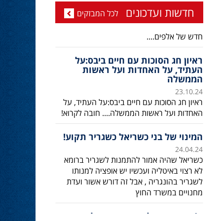
ד''ר זידאן - עידן חדש בליכוד ובמשפט
חדשות ועדכונים
לכל המבזקים
23.10.24
ד''ר סמיר זידאן, מועמד דרוזי לכנסת , עם מיפקד
חדש של אלפים....
ראיון חג הסוכות עם חיים ביבס:על
העתיד, על האחדות ועל ראשות
הממשלה
23.10.24
ראיון חג הסוכות עם חיים ביבס:על העתיד, על
האחדות ועל ראשות הממשלה.... חובה לקרוא!
המינוי של בני כשריאל כשגריר תקוע!
24.04.24
כשריאל שהיה אמור להתמנות לשגריר ברומא
לא רצוי באיטליה ועכשיו יש אופציה למנותו
לשגריר בהונגריה , אבל זה דורש אשור ועדת
מחנויים במשרד החוץ
ח’כ אושר שקלים: נתניהו מגלה