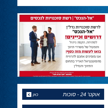
מנהיגות
30.04.24
חבר הכנסת אושר שקלים מחזק את ראש
הממשלה:
״מול כל הלחצים, החתרנים והדיס אינפורמציה,
ראש הממשלה נתניהו שוב מגלה מנהיגות,
ובהתאם לקריאתנו, לרצון העם והחיילים מבהיר
שניכנס לרפיח ונחסל את מה שנשאר מגדודי
החמאס. עד הניצחון המוחלט!״
המגזין של פסח
24.04.24
מהדורה מיוחדת לפסח של ''הכל פוליטיקה''
באתר - כל העיתונים
אופיר אקוניס יתחיל את כהונתו
כקונסול בניו יורק ב1 למאי
24.04.24
אופיר אקוניס יתחיל את כהונתו כקונסול בניו יורק
ב1 למאי