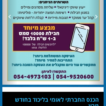
24.02.24
השרה מירי רגב קוראת לבוא ולהצביע ולהשפיע
השרה מירי רגב קוראת לבוא ולהצביע ולהשפיע בבחירות המוניציפליות שיתקיימו ביום
שלישי 27-02.
28.02.24
אוהד שגב הפסיד בעכו
עמיחי בן שלוש מקורבו של השר ניר ברקת ניצח את הבחירות בעכו ויכהן כראש העיר.
28.02.24
מחל זכתה במנדט אחד בבאר שבע
עו''ד אמנון כהן שעומד בראש רשימת מחל למועצת העיר זכה במנדט אחד ואילו שמעון
בוקר שהתמודד אף הוא למועצה לא הצליח להיבחר.
23.10.24
המשבר בליכוד העולמי
האם ההסכם של מיקי זוהר מחזק את הימין או השמאל? האם ההסכם חוקי או לא?שמירה
או הדחה? ומה יחליט בעתיד המרכז? עוד שנה בחירות בליכוד העולמי . הכל במגזין
המלא - עמ' 4.
הכנס החברתי לאומי בליכוד בחודש
מרץ