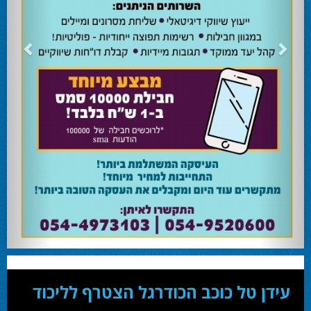
24.02.24
השרה מירי רגב קוראת לבוא ולהצביע ולהשפיע
השרה מירי רגב קוראת לבוא ולהצביע ולהשפיע בבחירות המוניציפליות שיתקיימו ביום
שלישי 27-02.
28.02.24
אוהד שגב הפסיד בעכו
עמיחי בן שלוש מקורבו של השר ניר ברקת ניצח את הבחירות בעכו ויכהן כראש העיר.
28.02.24
מחל זכתה במנדט אחד בבאר שבע
עו''ד אמנון כהן שעומד בראש רשימת מחל למועצת העיר זכה במנדט אחד ואילו שמעון
בוקר שהתמודד אף הוא למועצה לא הצליח להיבחר.
23.10.24
המשבר בליכוד העולמי
האם ההסכם של מיקי זוהר מחזק את הימין או השמאל? האם ההסכם חוקי או לא?שמירה
או הדחה? ומה יחליט בעתיד המרכז? עוד שנה בחירות בליכוד העולמי . הכל במגזין
המלא - עמ' 4.
עידן טל כוכב הכודרגל הצטרף לליכוד